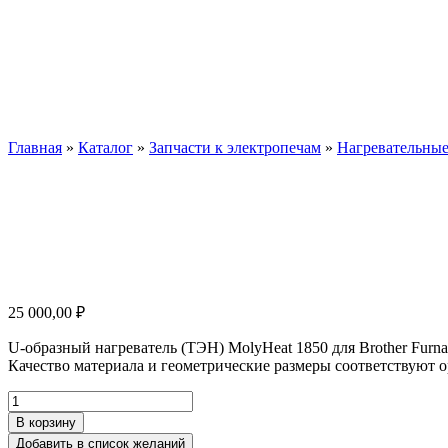
Нагреватель 
Главная
»
Каталог
»
Запчасти к электропечам
»
Нагревательные
25 000,00
₽
U-образный нагреватель (ТЭН) MolyHeat 1850 для Brother Furnace
Качество материала и геометрические размеры соответствуют 
Количество
товара
В корзину
Нагреватель
Добавить в список желаний