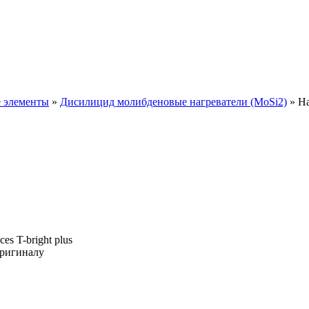
Brother Furnaces 
 элементы
»
Дисилицид молибденовые нагреватели (MoSi2)
»
На
s T-bright plus
оригиналу