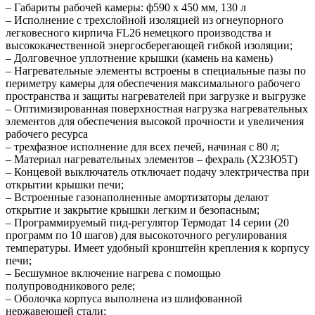
– Габариты рабочей камеры: ф590 х 450 мм, 130 л
– Исполнение с трехслойной изоляцией из огнеупорного
легковесного кирпича FL26 немецкого производства и
высококачественной энергосберегающей гибкой изоляции;
– Долговечное уплотнение крышки (камень на камень)
– Нагревательные элементы встроены в специальные пазы по
периметру камеры для обеспечения максимального рабочего
пространства и защиты нагревателей при загрузке и выгрузке
– Оптимизированная поверхностная нагрузка нагревательных
элементов для обеспечения высокой прочности и увеличения
рабочего ресурса
– трехфазное исполнение для всех печей, начиная с 80 л;
– Материал нагревательных элементов – фехраль (Х23Ю5Т)
– Концевой выключатель отключает подачу электричества при
открытии крышки печи;
– Встроенные газонаполненные амортизаторы делают
открытие и закрытие крышки легким и безопасным;
– Программируемый пид-регулятор Термодат 14 серии (20
программ по 10 шагов) для высокоточного регулирования
температуры. Имеет удобный кронштейн крепления к корпусу
печи;
– Бесшумное включение нагрева с помощью
полупроводникового реле;
– Оболочка корпуса выполнена из шлифованной
нержавеющей стали;