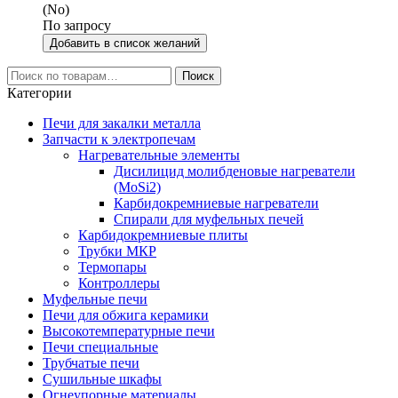
(No)
По запросу
Добавить в список желаний
Искать:
Поиск
Категории
Печи для закалки металла
Запчасти к электропечам
Нагревательные элементы
Дисилицид молибденовые нагреватели
(MoSi2)
Карбидокремниевые нагреватели
Спирали для муфельных печей
Карбидокремниевые плиты
Трубки МКР
Термопары
Контроллеры
Муфельные печи
Печи для обжига керамики
Высокотемпературные печи
Печи специальные
Трубчатые печи
Сушильные шкафы
Огнеупорные материалы