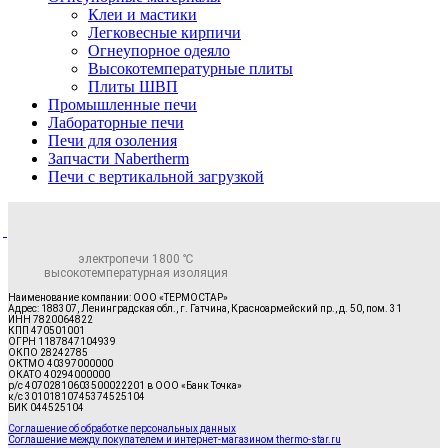
Клеи и мастики
Легковесные кирпичи
Огнеупорное одеяло
Высокотемпературные плиты
Плиты ШВП
Промышленные печи
Лабораторные печи
Печи для озоления
Запчасти Nabertherm
Печи с вертикальной загрузкой
электропечи 1800 ℃
высокотемпературная изоляция
Наименование компании: ООО «ТЕРМОСТАР»
Адрес: 188307, Ленинградская обл., г. Гатчина, Красноармейский пр., д. 50, пом. 31
ИНН 7820064822
КПП 470501001
ОГРН 1187847104939
ОКПО 28242785
ОКТМО 40397000000
ОКАТО 40294000000
р/с 40702810603500022201 в ООО «Банк Точка»
к/с 30101810745374525104
БИК 044525104
Соглашение об обработке персональных данных
Соглашение между покупателем и интернет-магазином thermo-star.ru