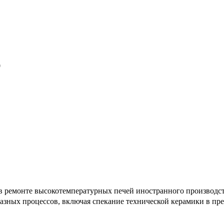
ПКВ 16.1800
0
в ремонте высокотемпературных печей иностранного производст
зных процессов, включая спекание технической керамики в пре