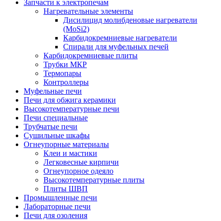
Запчасти к электропечам
Нагревательные элементы
Дисилицид молибденовые нагреватели
(MoSi2)
Карбидокремниевые нагреватели
Спирали для муфельных печей
Карбидокремниевые плиты
Трубки МКР
Термопары
Контроллеры
Муфельные печи
Печи для обжига керамики
Высокотемпературные печи
Печи специальные
Трубчатые печи
Сушильные шкафы
Огнеупорные материалы
Клеи и мастики
Легковесные кирпичи
Огнеупорное одеяло
Высокотемпературные плиты
Плиты ШВП
Промышленные печи
Лабораторные печи
Печи для озоления