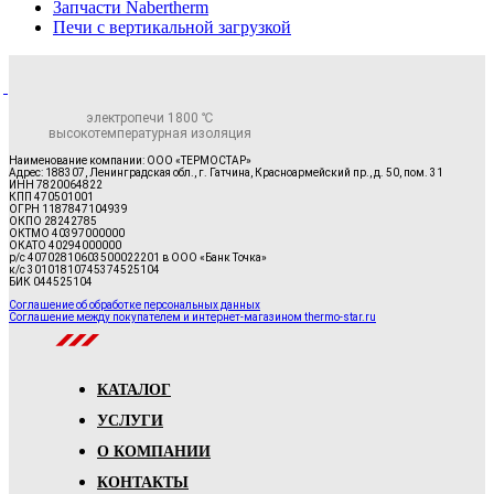
Запчасти Nabertherm
Печи с вертикальной загрузкой
электропечи 1800 ℃
высокотемпературная изоляция
Наименование компании: ООО «ТЕРМОСТАР»
Адрес: 188307, Ленинградская обл., г. Гатчина, Красноармейский пр., д. 50, пом. 31
ИНН 7820064822
КПП 470501001
ОГРН 1187847104939
ОКПО 28242785
ОКТМО 40397000000
ОКАТО 40294000000
р/с 40702810603500022201 в ООО «Банк Точка»
к/с 30101810745374525104
БИК 044525104
Соглашение об обработке персональных данных
Соглашение между покупателем и интернет-магазином thermo-star.ru
КАТАЛОГ
УСЛУГИ
О КОМПАНИИ
КОНТАКТЫ