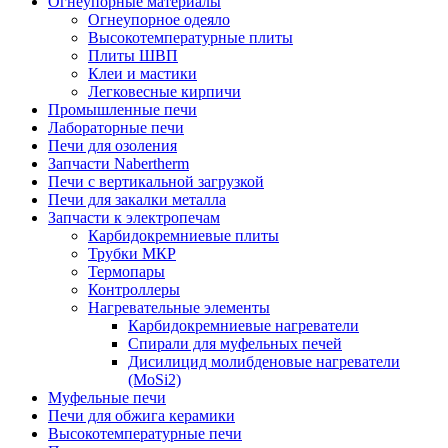
Огнеупорные материалы
Огнеупорное одеяло
Высокотемпературные плиты
Плиты ШВП
Клеи и мастики
Легковесные кирпичи
Промышленные печи
Лабораторные печи
Печи для озоления
Запчасти Nabertherm
Печи с вертикальной загрузкой
Печи для закалки металла
Запчасти к электропечам
Карбидокремниевые плиты
Трубки МКР
Термопары
Контроллеры
Нагревательные элементы
Карбидокремниевые нагреватели
Спирали для муфельных печей
Дисилицид молибденовые нагреватели
(MoSi2)
Муфельные печи
Печи для обжига керамики
Высокотемпературные печи