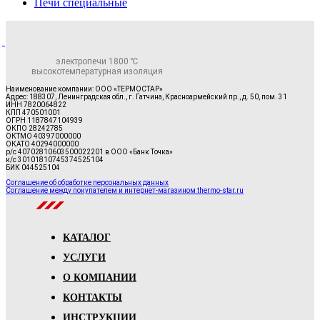
Печи специальные
электропечи 1800 ℃
высокотемпературная изоляция
Наименование компании: ООО «ТЕРМОСТАР»
Адрес: 188307, Ленинградская обл., г. Гатчина, Красноармейский пр., д. 50, пом. 31
ИНН 7820064822
КПП 470501001
ОГРН 1187847104939
ОКПО 28242785
ОКТМО 40397000000
ОКАТО 40294000000
р/с 40702810603500022201 в ООО «Банк Точка»
к/с 30101810745374525104
БИК 044525104
Соглашение об обработке персональных данных
Соглашение между покупателем и интернет-магазином thermo-star.ru
КАТАЛОГ
УСЛУГИ
О КОМПАНИИ
КОНТАКТЫ
ИНСТРУКЦИИ