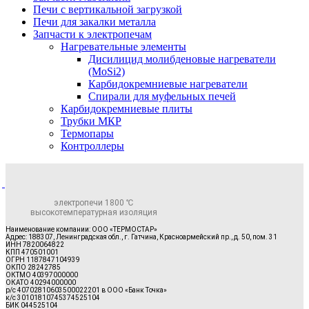
Печи с вертикальной загрузкой
Печи для закалки металла
Запчасти к электропечам
Нагревательные элементы
Дисилицид молибденовые нагреватели
(MoSi2)
Карбидокремниевые нагреватели
Спирали для муфельных печей
Карбидокремниевые плиты
Трубки МКР
Термопары
Контроллеры
электропечи 1800 ℃
высокотемпературная изоляция
Наименование компании: ООО «ТЕРМОСТАР»
Адрес: 188307, Ленинградская обл., г. Гатчина, Красноармейский пр., д. 50, пом. 31
ИНН 7820064822
КПП 470501001
ОГРН 1187847104939
ОКПО 28242785
ОКТМО 40397000000
ОКАТО 40294000000
р/с 40702810603500022201 в ООО «Банк Точка»
к/с 30101810745374525104
БИК 044525104