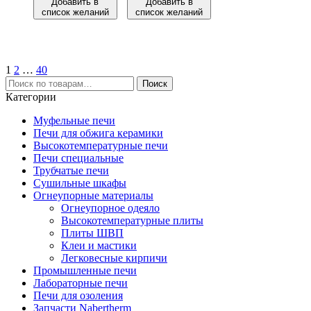
Добавить в
Добавить в
список желаний
список желаний
1
2
…
40
Искать:
Поиск
Категории
Муфельные печи
Печи для обжига керамики
Высокотемпературные печи
Печи специальные
Трубчатые печи
Сушильные шкафы
Огнеупорные материалы
Огнеупорное одеяло
Высокотемпературные плиты
Плиты ШВП
Клеи и мастики
Легковесные кирпичи
Промышленные печи
Лабораторные печи
Печи для озоления
Запчасти Nabertherm