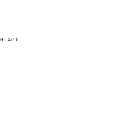
bertherm LHT 02
LHT 02/18