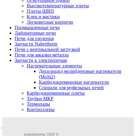
Огнеупорное одеяло
Высокотемпературные плиты
Плиты ШВП
Клеи и мастики
Легковесные кирпичи
Промышленные печи
Лабораторные печи
Печи для озоления
Запчасти Nabertherm
Печи с вертикальной загрузкой
Печи для закалки металла
Запчасти к электропечам
Нагревательные элементы
Дисилицид молибденовые нагреватели
(MoSi2)
Карбидокремниевые нагреватели
Спирали для муфельных печей
Карбидокремниевые плиты
Трубки МКР
Термопары
Контроллеры
электропечи 1800 ℃