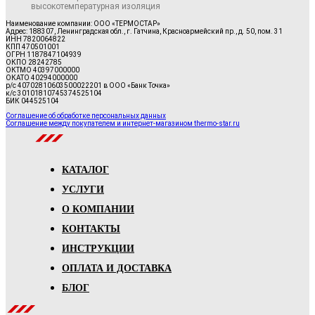
высокотемпературная изоляция
Наименование компании: ООО «ТЕРМОСТАР»
Адрес: 188307, Ленинградская обл., г. Гатчина, Красноармейский пр., д. 50, пом. 31
ИНН 7820064822
КПП 470501001
ОГРН 1187847104939
ОКПО 28242785
ОКТМО 40397000000
ОКАТО 40294000000
р/с 40702810603500022201 в ООО «Банк Точка»
к/с 30101810745374525104
БИК 044525104
Соглашение об обработке персональных данных
Соглашение между покупателем и интернет-магазином thermo-star.ru
КАТАЛОГ
УСЛУГИ
О КОМПАНИИ
КОНТАКТЫ
ИНСТРУКЦИИ
ОПЛАТА И ДОСТАВКА
БЛОГ