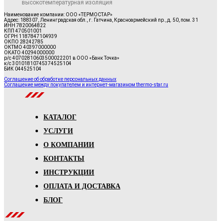
высокотемпературная изоляция
Наименование компании: ООО «ТЕРМОСТАР»
Адрес: 188307, Ленинградская обл., г. Гатчина, Красноармейский пр., д. 50, пом. 31
ИНН 7820064822
КПП 470501001
ОГРН 1187847104939
ОКПО 28242785
ОКТМО 40397000000
ОКАТО 40294000000
р/с 40702810603500022201 в ООО «Банк Точка»
к/с 30101810745374525104
БИК 044525104
Соглашение об обработке персональных данных
Соглашение между покупателем и интернет-магазином thermo-star.ru
КАТАЛОГ
УСЛУГИ
О КОМПАНИИ
КОНТАКТЫ
ИНСТРУКЦИИ
ОПЛАТА И ДОСТАВКА
БЛОГ