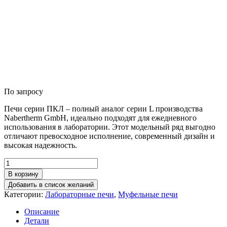
По запросу
Печи серии ПКЛ – полный аналог серии L производства
Nabertherm GmbH, идеально подходят для ежедневного
использования в лаборатории. Этот модельный ряд выгодно
отличают превосходное исполнение, современный дизайн и
высокая надежность.
Количество
товара
В корзину
Печь
Добавить в список желаний
лабораторная
Категории:
Лабораторные печи
,
Муфельные печи
ПКЛ
40.1300
Описание
Детали