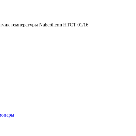
ратуры Naberthe
тчик температуры Nabertherm HTCT 01/16
мопары