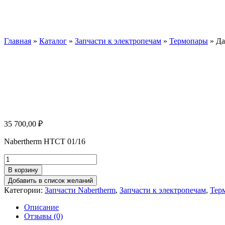
Датчик темпе
Главная
»
Каталог
»
Запчасти к электропечам
»
Термопары
»
Да
35 700,00
₽
Nabertherm HTCT 01/16
Количество
товара
В корзину
Датчик
Добавить в список желаний
температуры
Категории:
Запчасти Nabertherm
,
Запчасти к электропечам
,
Тер
Nabertherm
HTCT
Описание
01/16
Отзывы (0)