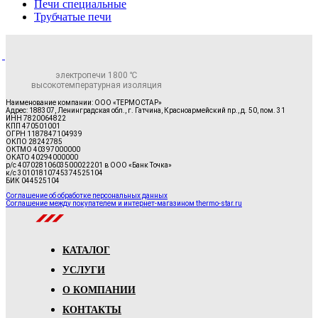
Печи специальные
Трубчатые печи
электропечи 1800 ℃
высокотемпературная изоляция
Наименование компании: ООО «ТЕРМОСТАР»
Адрес: 188307, Ленинградская обл., г. Гатчина, Красноармейский пр., д. 50, пом. 31
ИНН 7820064822
КПП 470501001
ОГРН 1187847104939
ОКПО 28242785
ОКТМО 40397000000
ОКАТО 40294000000
р/с 40702810603500022201 в ООО «Банк Точка»
к/с 30101810745374525104
БИК 044525104
Соглашение об обработке персональных данных
Соглашение между покупателем и интернет-магазином thermo-star.ru
КАТАЛОГ
УСЛУГИ
О КОМПАНИИ
КОНТАКТЫ