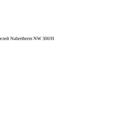
therm NW 300/H
телей Nabertherm NW 300/H