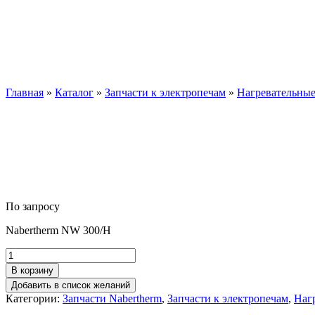
Комплект нагр
Главная
»
Каталог
»
Запчасти к электропечам
»
Нагревательные
По запросу
Nabertherm NW 300/H
Количество
товара
В корзину
Комплект
Добавить в список желаний
нагревателей
Категории:
Запчасти Nabertherm
,
Запчасти к электропечам
,
Наг
Nabertherm