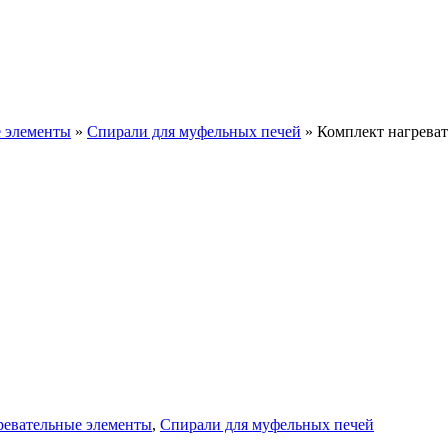
евателей Naber
 элементы
»
Спирали для муфельных печей
»
Комплект нагрева
ревательные элементы
,
Спирали для муфельных печей