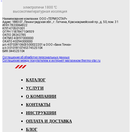
электропечи 1800 ℃
высокотемпературная изоляция
Наименование компании: ООО «ТЕРМОСТАР»
Адрес: 188307, Ленинградская обл., г. Гатчина, Красноармейский пр., д. 50, пом. 31
ИНН 7820064822
КПП 470501001
ОГРН 1187847104939
ОКПО 28242785
ОКТМО 40397000000
ОКАТО 40294000000
р/с 40702810603500022201 в ООО «Банк Точка»
к/с 30101810745374525104
БИК 044525104
Соглашение об обработке персональных данных
Соглашение между покупателем и интернет-магазином thermo-star.ru
КАТАЛОГ
УСЛУГИ
О КОМПАНИИ
КОНТАКТЫ
ИНСТРУКЦИИ
ОПЛАТА И ДОСТАВКА
БЛОГ