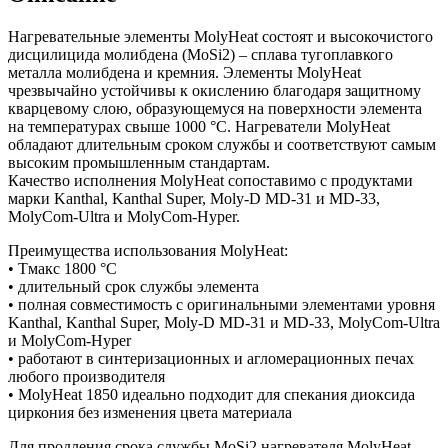
Нагревательные элементы MolyHeat состоят и высокочистого
дисцилицида молибдена (MoSi2) – сплава тугоплавкого
металла молибдена и кремния. Элементы MolyHeat
чрезвычайно устойчивы к окислению благодаря защитному
кварцевому слою, образующемуся на поверхности элемента
на температурах свыше 1000 °С. Нагреватели MolyHeat
обладают длительным сроком службы и соответствуют самым
высоким промышленным стандартам.
Качество исполнения MolyHeat сопоставимо с продуктами
марки Kanthal, Kanthal Super, Moly-D MD-31 и MD-33,
MolyCom-Ultra и MolyCom-Hyper.
Преимущества использования MolyHeat:
• Тмакс 1800 °С
• длительный срок службы элемента
• полная совместимость с оригинальными элементами уровня
Kanthal, Kanthal Super, Moly-D MD-31 и MD-33, MolyCom-Ultra
и MolyCom-Hyper
• работают в синтеризационных и агломерационных печах
любого производителя
• MolyHeat 1850 идеально подходит для спекания диоксида
циркония без изменения цвета материала
Для продления срока службы MoSi2 нагревателя MolyHeat