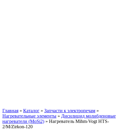
Нагреватель Mihm-
Vogt HTS-2/M/Zirkon-
120
Главная
»
Каталог
»
Запчасти к электропечам
»
Нагревательные элементы
»
Дисилицид молибденовые
нагреватели (MoSi2)
»
Нагреватель Mihm-Vogt HTS-
2/M/Zirkon-120