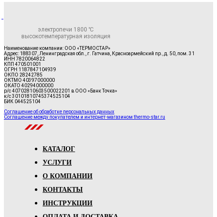
электропечи 1800 ℃
высокотемпературная изоляция
Наименование компании: ООО «ТЕРМОСТАР»
Адрес: 188307, Ленинградская обл., г. Гатчина, Красноармейский пр., д. 50, пом. 31
ИНН 7820064822
КПП 470501001
ОГРН 1187847104939
ОКПО 28242785
ОКТМО 40397000000
ОКАТО 40294000000
р/с 40702810603500022201 в ООО «Банк Точка»
к/с 30101810745374525104
БИК 044525104
Соглашение об обработке персональных данных
Соглашение между покупателем и интернет-магазином thermo-star.ru
КАТАЛОГ
УСЛУГИ
О КОМПАНИИ
КОНТАКТЫ
ИНСТРУКЦИИ
ОПЛАТА И ДОСТАВКА