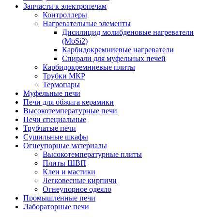
Запчасти к электропечам
Контроллеры
Нагревательные элементы
Дисилицид молибденовые нагреватели
(MoSi2)
Карбидокремниевые нагреватели
Спирали для муфельных печей
Карбидокремниевые плиты
Трубки МКР
Термопары
Муфельные печи
Печи для обжига керамики
Высокотемпературные печи
Печи специальные
Трубчатые печи
Сушильные шкафы
Огнеупорные материалы
Высокотемпературные плиты
Плиты ШВП
Клеи и мастики
Легковесные кирпичи
Огнеупорное одеяло
Промышленные печи
Лабораторные печи