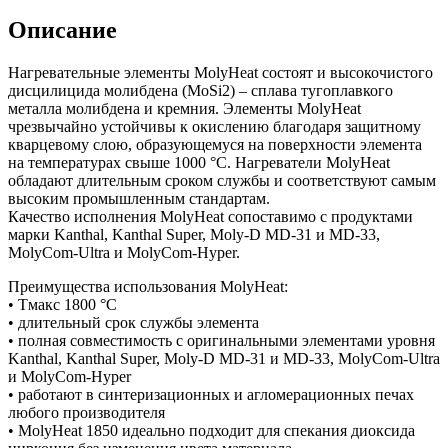
Описание
Нагревательные элементы MolyHeat состоят и высокочистого
дисцилицида молибдена (MoSi2) – сплава тугоплавкого
металла молибдена и кремния. Элементы MolyHeat
чрезвычайно устойчивы к окислению благодаря защитному
кварцевому слою, образующемуся на поверхности элемента
на температурах свыше 1000 °С. Нагреватели MolyHeat
обладают длительным сроком службы и соответствуют самым
высоким промышленным стандартам.
Качество исполнения MolyHeat сопоставимо с продуктами
марки Kanthal, Kanthal Super, Moly-D MD-31 и MD-33,
MolyCom-Ultra и MolyCom-Hyper.
Преимущества использования MolyHeat:
• Тмакс 1800 °С
• длительный срок службы элемента
• полная совместимость с оригинальными элементами уровня
Kanthal, Kanthal Super, Moly-D MD-31 и MD-33, MolyCom-Ultra
и MolyCom-Hyper
• работают в синтеризационных и агломерационных печах
любого производителя
• MolyHeat 1850 идеально подходит для спекания диоксида