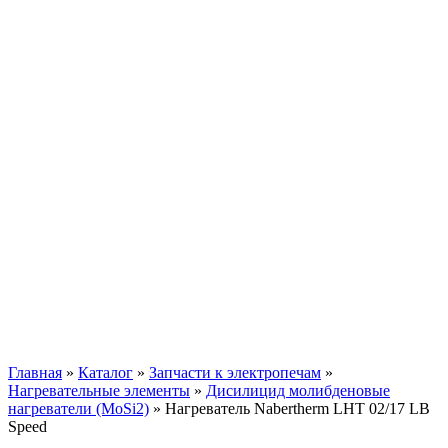
Нагреватель
Nabertherm LHT 02/17
LB Speed
Главная
»
Каталог
»
Запчасти к электропечам
»
Нагревательные элементы
»
Дисилицид молибденовые
нагреватели (MoSi2)
»
Нагреватель Nabertherm LHT 02/17 LB
Speed