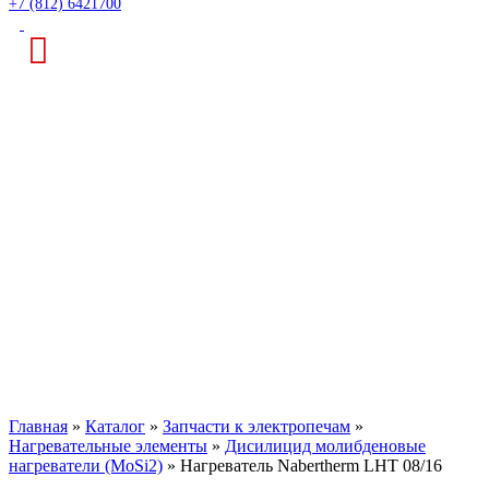
+7 (812) 6421700
Нагреватель
Nabertherm LHT 08/16
Главная
»
Каталог
»
Запчасти к электропечам
»
Нагревательные элементы
»
Дисилицид молибденовые
нагреватели (MoSi2)
»
Нагреватель Nabertherm LHT 08/16