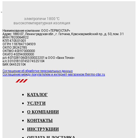
электропечи 1800 ℃
высокотемпературная изоляция
Наименование компании: ООО «ТЕРМОСТАР»
Адрес: 188307, Ленинградская обл., г. Гатчина, Красноармейский пр., д. 50, пом. 31
ИНН 7820064822
КПП 470501001
ОГРН 1187847104939
ОКПО 28242785
ОКТМО 40397000000
ОКАТО 40294000000
р/с 40702810603500022201 в ООО «Банк Точка»
к/с 30101810745374525104
БИК 044525104
Соглашение об обработке персональных данных
Соглашение между покупателем и интернет-магазином thermo-star.ru
КАТАЛОГ
УСЛУГИ
О КОМПАНИИ
КОНТАКТЫ
ИНСТРУКЦИИ
ОПЛАТА И ДОСТАВКА