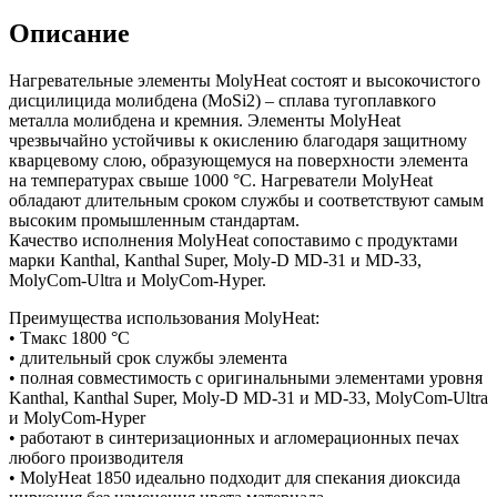
Описание
Нагревательные элементы MolyHeat состоят и высокочистого
дисцилицида молибдена (MoSi2) – сплава тугоплавкого
металла молибдена и кремния. Элементы MolyHeat
чрезвычайно устойчивы к окислению благодаря защитному
кварцевому слою, образующемуся на поверхности элемента
на температурах свыше 1000 °С. Нагреватели MolyHeat
обладают длительным сроком службы и соответствуют самым
высоким промышленным стандартам.
Качество исполнения MolyHeat сопоставимо с продуктами
марки Kanthal, Kanthal Super, Moly-D MD-31 и MD-33,
MolyCom-Ultra и MolyCom-Hyper.
Преимущества использования MolyHeat:
• Тмакс 1800 °С
• длительный срок службы элемента
• полная совместимость с оригинальными элементами уровня
Kanthal, Kanthal Super, Moly-D MD-31 и MD-33, MolyCom-Ultra
и MolyCom-Hyper
• работают в синтеризационных и агломерационных печах
любого производителя
• MolyHeat 1850 идеально подходит для спекания диоксида