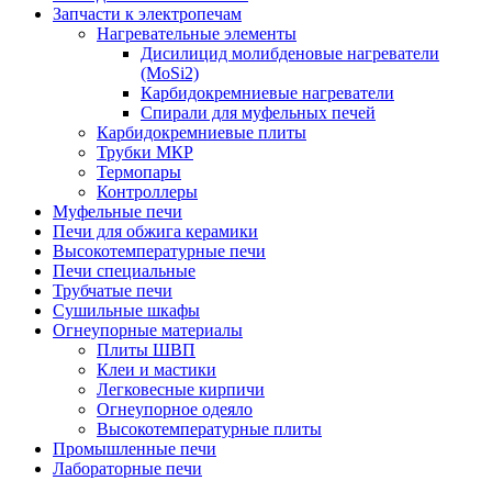
Запчасти к электропечам
Нагревательные элементы
Дисилицид молибденовые нагреватели
(MoSi2)
Карбидокремниевые нагреватели
Спирали для муфельных печей
Карбидокремниевые плиты
Трубки МКР
Термопары
Контроллеры
Муфельные печи
Печи для обжига керамики
Высокотемпературные печи
Печи специальные
Трубчатые печи
Сушильные шкафы
Огнеупорные материалы
Плиты ШВП
Клеи и мастики
Легковесные кирпичи
Огнеупорное одеяло
Высокотемпературные плиты
Промышленные печи
Лабораторные печи