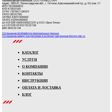
Наименование компании: ООО «ТЕРМОСТАР»
Адрес: 188307, Ленинградская обл., г. Гатчина, Красноармейский пр., д. 50, пом. 31
ИНН 7820064822
КПП 470501001
ОГРН 1187847104939
ОКПО 28242785
ОКТМО 40397000000
ОКАТО 40294000000
р/с 40702810603500022201 в ООО «Банк Точка»
к/с 30101810745374525104
БИК 044525104
Соглашение об обработке персональных данных
Соглашение между покупателем и интернет-магазином thermo-star.ru
КАТАЛОГ
УСЛУГИ
О КОМПАНИИ
КОНТАКТЫ
ИНСТРУКЦИИ
ОПЛАТА И ДОСТАВКА
БЛОГ