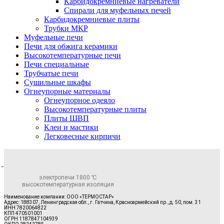
Карбидокремниевые нагреватели
Спирали для муфельных печей
Карбидокремниевые плиты
Трубки МКР
Муфельные печи
Печи для обжига керамики
Высокотемпературные печи
Печи специальные
Трубчатые печи
Сушильные шкафы
Огнеупорные материалы
Огнеупорное одеяло
Высокотемпературные плиты
Плиты ШВП
Клеи и мастики
Легковесные кирпичи
электропечи 1800 ℃
высокотемпературная изоляция
Наименование компании: ООО «ТЕРМОСТАР»
Адрес: 188307, Ленинградская обл., г. Гатчина, Красноармейский пр., д. 50, пом. 31
ИНН 7820064822
КПП 470501001
ОГРН 1187847104939