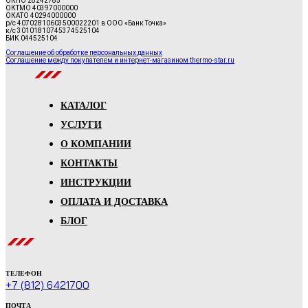
ОКПО 28242785
ОКТМО 40397000000
ОКАТО 40294000000
р/с 40702810603500022201 в ООО «Банк Точка»
к/с 30101810745374525104
БИК 044525104
Соглашение об обработке персональных данных
Соглашение между покупателем и интернет-магазином thermo-star.ru
КАТАЛОГ
УСЛУГИ
О КОМПАНИИ
КОНТАКТЫ
ИНСТРУКЦИИ
ОПЛАТА И ДОСТАВКА
БЛОГ
ТЕЛЕФОН
+7 (812) 6421700
ПОЧТА