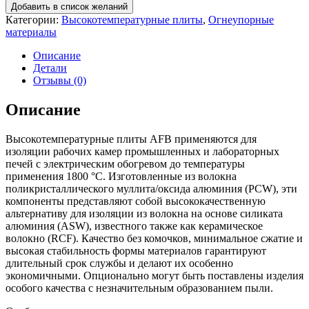
Плита
Добавить в список желаний
AFB
Категории:
Высокотемпературные плиты
,
Огнеупорные
1800-
материалы
500
1000x600x100
Описание
мм
Детали
Отзывы (0)
Описание
Высокотемпературные плиты AFB применяются для
изоляции рабочих камер промышленных и лабораторных
печей с электрическим обогревом до температуры
применения 1800 °C. Изготовленные из волокна
поликристаллического муллита/оксида алюминия (PCW), эти
компоненты представляют собой высококачественную
альтернативу для изоляции из волокна на основе силиката
алюминия (ASW), известного также как керамическое
волокно (RCF). Качество без комочков, минимальное сжатие и
высокая стабильность формы материалов гарантируют
длительный срок службы и делают их особенно
экономичными. Опционально могут быть поставлены изделия
особого качества с незначительным образованием пыли.