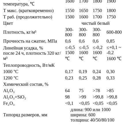
1600
1700
1800
1900
температура, ℃
Т макс. (кратковременно)
1550
1650
1750
1800
Т раб. (продолжительно)
1500
1600
1700
1750
Цвет
чистый белый
300-
300-
300-
Плотность, кг/м³
600-800
800
800
800
Прочность на сжатие, МПа
0,6
0,6
0,6
0,85
≤-0,5
≤-0,5
≤-0,2
≤+0,1 ~
Линейная усадка, %
1500
1600
1600
-0,2
после 24 ч, плотность 320 кг/
м³
℃
℃
℃
1600 ℃
Теплопроводность, Вт/мК
1000 °C
0,17
0,19
0,24
0,30
1200 °C
0,23
0,25
0,28
0,33
Химический состав, %
Al₂O₃
64
75
>78
>85
Al₂O₃+SiO₂
98
>99
>99,8
>99,8
Fe₂O₃
<0,1
<0,05
<0,05
<0,05
длина: 900 или 1000
Типоряд размеров, мм
ширина: 600
толщина: 40/50/80/100