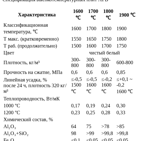
1600
1700
1800
Характеристика
1900 ℃
℃
℃
℃
Классификационная
1600
1700
1800
1900
температура, ℃
Т макс. (кратковременно)
1550
1650
1750
1800
Т раб. (продолжительно)
1500
1600
1700
1750
Цвет
чистый белый
300-
300-
300-
Плотность, кг/м³
600-800
800
800
800
Прочность на сжатие, МПа
0,6
0,6
0,6
0,85
≤-0,5
≤-0,5
≤-0,2
≤+0,1 ~
Линейная усадка, %
1500
1600
1600
-0,2
после 24 ч, плотность 320 кг/
м³
℃
℃
℃
1600 ℃
Теплопроводность, Вт/мК
1000 °C
0,17
0,19
0,24
0,30
1200 °C
0,23
0,25
0,28
0,33
Химический состав, %
Al₂O₃
64
75
>78
>85
Al₂O₃+SiO₂
98
>99
>99,8
>99,8
Fe₂O₃
<0,1
<0,05
<0,05
<0,05