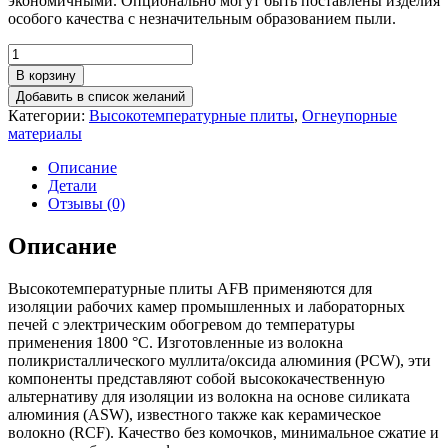
экономичными. Опционально могут быть поставлены изделия
особого качества с незначительным образованием пыли.
Количество
товара
В корзину
Плита
Добавить в список желаний
AFB
Категории:
Высокотемпературные плиты
,
Огнеупорные
1900-
материалы
800
1000x600x40
Описание
мм
Детали
Отзывы (0)
Описание
Высокотемпературные плиты AFB применяются для
изоляции рабочих камер промышленных и лабораторных
печей с электрическим обогревом до температуры
применения 1800 °C. Изготовленные из волокна
поликристаллического муллита/оксида алюминия (PCW), эти
компоненты представляют собой высококачественную
альтернативу для изоляции из волокна на основе силиката
алюминия (ASW), известного также как керамическое
волокно (RCF). Качество без комочков, минимальное сжатие и