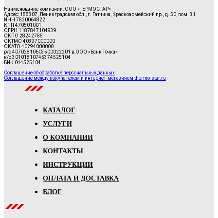
Наименование компании: ООО «ТЕРМОСТАР»
Адрес: 188307, Ленинградская обл., г. Гатчина, Красноармейский пр., д. 50, пом. 31
ИНН 7820064822
КПП 470501001
ОГРН 1187847104939
ОКПО 28242785
ОКТМО 40397000000
ОКАТО 40294000000
р/с 40702810603500022201 в ООО «Банк Точка»
к/с 30101810745374525104
БИК 044525104
Соглашение об обработке персональных данных
Соглашение между покупателем и интернет-магазином thermo-star.ru
КАТАЛОГ
УСЛУГИ
О КОМПАНИИ
КОНТАКТЫ
ИНСТРУКЦИИ
ОПЛАТА И ДОСТАВКА
БЛОГ