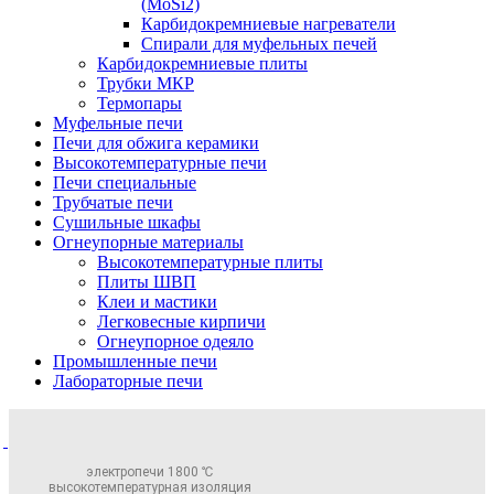
(MoSi2)
Карбидокремниевые нагреватели
Спирали для муфельных печей
Карбидокремниевые плиты
Трубки МКР
Термопары
Муфельные печи
Печи для обжига керамики
Высокотемпературные печи
Печи специальные
Трубчатые печи
Сушильные шкафы
Огнеупорные материалы
Высокотемпературные плиты
Плиты ШВП
Клеи и мастики
Легковесные кирпичи
Огнеупорное одеяло
Промышленные печи
Лабораторные печи
электропечи 1800 ℃
высокотемпературная изоляция