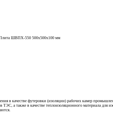
ВПХ-550 500х50
Плита ШВПХ-550 500х500х100 мм
ния в качестве футеровки (изоляции) рабочих камер промышлен
в ТЭС, а также в качестве теплоизоляционного материала для из
аются.