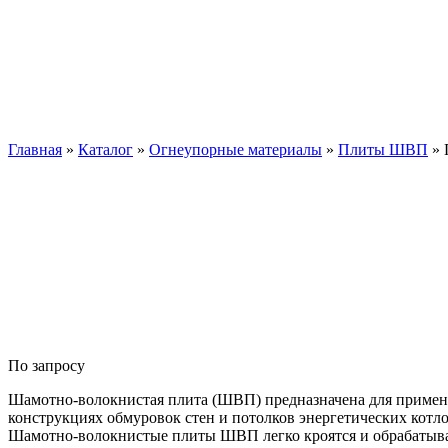
Плита Ш
Главная
»
Каталог
»
Огнеупорные материалы
»
Плиты ШВП
»
По запросу
Шамотно-волокнистая плита (ШВП) предназначена для примене
конструкциях обмуровок стен и потолков энергетических котло
Шамотно-волокнистые плиты ШВП легко кроятся и обрабатыв