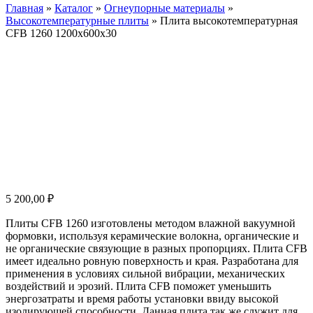
Главная
»
Каталог
»
Огнеупорные материалы
»
Высокотемпературные плиты
»
Плита высокотемпературная
CFB 1260 1200x600x30
5 200,00
₽
Плиты CFB 1260 изготовлены методом влажной вакуумной
формовки, используя керамические волокна, органические и
не органические связующие в разных пропорциях. Плита CFB
имеет идеально ровную поверхность и края. Разработана для
применения в условиях сильной вибрации, механических
воздействий и эрозий. Плита CFB поможет уменьшить
энергозатраты и время работы установки ввиду высокой
изолирующей способности. Данная плита так же служит для