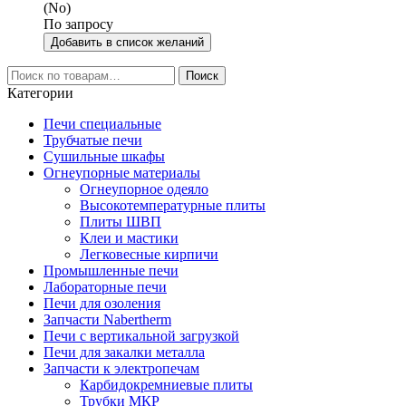
(No)
По запросу
Добавить в список желаний
Искать:
Поиск
Категории
Печи специальные
Трубчатые печи
Сушильные шкафы
Огнеупорные материалы
Огнеупорное одеяло
Высокотемпературные плиты
Плиты ШВП
Клеи и мастики
Легковесные кирпичи
Промышленные печи
Лабораторные печи
Печи для озоления
Запчасти Nabertherm
Печи с вертикальной загрузкой
Печи для закалки металла
Запчасти к электропечам
Карбидокремниевые плиты
Трубки МКР