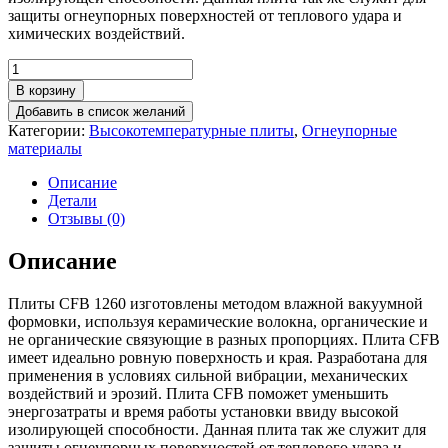
защиты огнеупорных поверхностей от теплового удара и
химических воздействий.
Количество
товара
В корзину
Плита
Добавить в список желаний
высокотемпературная
Категории:
Высокотемпературные плиты
,
Огнеупорные
CFB
материалы
1260
1200x600x30
Описание
Детали
Отзывы (0)
Описание
Плиты CFB 1260 изготовлены методом влажной вакуумной
формовки, используя керамические волокна, органические и
не органические связующие в разных пропорциях. Плита CFB
имеет идеально ровную поверхность и края. Разработана для
применения в условиях сильной вибрации, механических
воздействий и эрозий. Плита CFB поможет уменьшить
энергозатраты и время работы установки ввиду высокой
изолирующей способности. Данная плита так же служит для
защиты огнеупорных поверхностей от теплового удара и