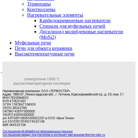
Термопары
Контроллеры
Нагревательные элементы
Карбидокремниевые нагреватели
Спирали для муфельных печей
Дисилицид молибденовые нагреватели
(MoSi2)
Муфельные печи
Печи для обжига керамики
Высокотемпературные печи
электропечи 1800 ℃
высокотемпературная изоляция
Наименование компании: ООО «ТЕРМОСТАР»
Адрес: 188307, Ленинградская обл., г. Гатчина, Красноармейский пр., д. 50, пом. 31
ИНН 7820064822
КПП 470501001
ОГРН 1187847104939
ОКПО 28242785
ОКТМО 40397000000
ОКАТО 40294000000
р/с 40702810603500022201 в ООО «Банк Точка»
к/с 30101810745374525104
БИК 044525104
Соглашение об обработке персональных данных
Соглашение между покупателем и интернет-магазином thermo-star.ru