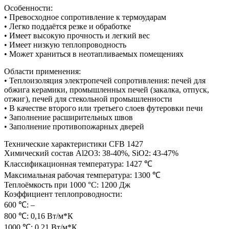
Особенности:
• Превосходное сопротивление к термоударам
• Легко поддаётся резке и обработке
• Имеет высокую прочность и легкий вес
• Имеет низкую теплопроводность
• Может храниться в неотапливаемых помещениях
Области применения:
• Теплоизоляция электропечей сопротивления: печей для
обжига керамики, промышленных печей (закалка, отпуск,
отжиг), печей для стекольной промышленности
• В качестве второго или третьего слоев футеровки печи
• Заполнение расширительных швов
• Заполнение противопожарных дверей
Технические характеристики CFB 1427
Химический состав Al2O3: 38-40%, SiO2: 43-47%
Классификационная температура: 1427 ℃
Максимальная рабочая температура: 1300 ℃
Теплоёмкость при 1000 °С: 1200 Дж
Коэффициент теплопроводности:
600 ℃: –
800 ℃: 0,16 Вт/м*К
1000 ℃: 0,21 Вт/м*К