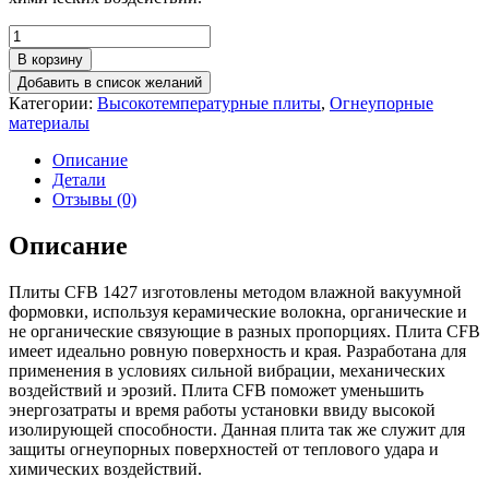
Количество
товара
В корзину
Плита
Добавить в список желаний
высокотемпературная
Категории:
Высокотемпературные плиты
,
Огнеупорные
CFB
материалы
1427
1200x600x20
Описание
Детали
Отзывы (0)
Описание
Плиты CFB 1427 изготовлены методом влажной вакуумной
формовки, используя керамические волокна, органические и
не органические связующие в разных пропорциях. Плита CFB
имеет идеально ровную поверхность и края. Разработана для
применения в условиях сильной вибрации, механических
воздействий и эрозий. Плита CFB поможет уменьшить
энергозатраты и время работы установки ввиду высокой
изолирующей способности. Данная плита так же служит для
защиты огнеупорных поверхностей от теплового удара и
химических воздействий.