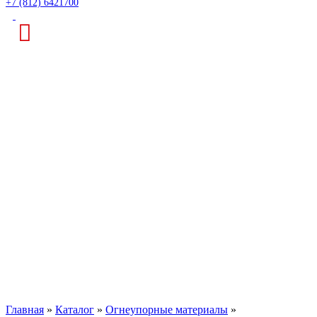
+7 (812) 6421700
Плита
высокотемпературная
CFB 1427 1200x600x20
Главная
»
Каталог
»
Огнеупорные материалы
»