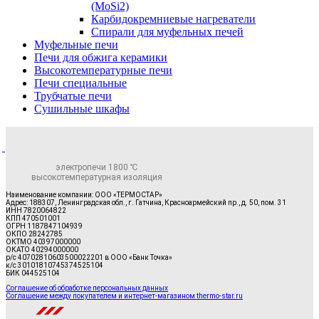
(MoSi2)
Карбидокремниевые нагреватели
Спирали для муфельных печей
Муфельные печи
Печи для обжига керамики
Высокотемпературные печи
Печи специальные
Трубчатые печи
Сушильные шкафы
электропечи 1800 ℃
высокотемпературная изоляция
Наименование компании: ООО «ТЕРМОСТАР»
Адрес: 188307, Ленинградская обл., г. Гатчина, Красноармейский пр., д. 50, пом. 31
ИНН 7820064822
КПП 470501001
ОГРН 1187847104939
ОКПО 28242785
ОКТМО 40397000000
ОКАТО 40294000000
р/с 40702810603500022201 в ООО «Банк Точка»
к/с 30101810745374525104
БИК 044525104
Соглашение об обработке персональных данных
Соглашение между покупателем и интернет-магазином thermo-star.ru