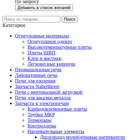
По запросу
Добавить в список желаний
Искать:
Поиск
Категории
Огнеупорные материалы
Огнеупорное одеяло
Высокотемпературные плиты
Плиты ШВП
Клеи и мастики
Легковесные кирпичи
Промышленные печи
Лабораторные печи
Печи для озоления
Запчасти Nabertherm
Печи с вертикальной загрузкой
Печи для закалки металла
Запчасти к электропечам
Карбидокремниевые плиты
Трубки МКР
Термопары
Контроллеры
Нагревательные элементы
Дисилицид молибденовые нагреватели