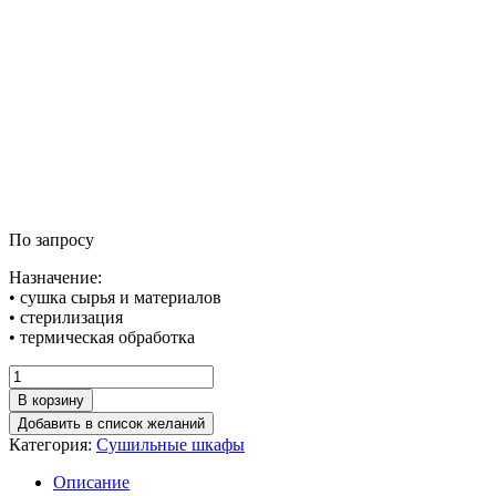
По запросу
Назначение:
• сушка сырья и материалов
• стерилизация
• термическая обработка
Количество
товара
В корзину
Шкаф
Добавить в список желаний
сушильный
Категория:
Сушильные шкафы
ШС
500.450
Описание