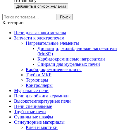
По запросу
Добавить в список желаний
Искать:
Поиск
Категории
Печи для закалки металла
Запчасти к электропечам
Нагревательные элементы
Дисилицид молибденовые нагреватели
(MoSi2)
Карбидокремниевые нагреватели
Спирали для муфельных печей
Карбидокремниевые плиты
Трубки МКР
Термопары
Контроллеры
Муфельные печи
Печи для обжига керамики
Высокотемпературные печи
Печи специальные
Трубчатые печи
Сушильные шкафы
Огнеупорные материалы
Клеи и мастики