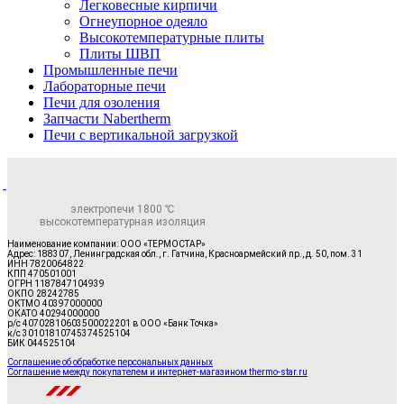
Легковесные кирпичи
Огнеупорное одеяло
Высокотемпературные плиты
Плиты ШВП
Промышленные печи
Лабораторные печи
Печи для озоления
Запчасти Nabertherm
Печи с вертикальной загрузкой
электропечи 1800 ℃
высокотемпературная изоляция
Наименование компании: ООО «ТЕРМОСТАР»
Адрес: 188307, Ленинградская обл., г. Гатчина, Красноармейский пр., д. 50, пом. 31
ИНН 7820064822
КПП 470501001
ОГРН 1187847104939
ОКПО 28242785
ОКТМО 40397000000
ОКАТО 40294000000
р/с 40702810603500022201 в ООО «Банк Точка»
к/с 30101810745374525104
БИК 044525104
Соглашение об обработке персональных данных
Соглашение между покупателем и интернет-магазином thermo-star.ru