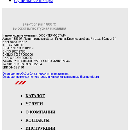
Сушильные шкафы
электропечи 1800 ℃
высокотемпературная изоляция
Наименование компании: ООО «ТЕРМОСТАР»
Адрес: 188307, Ленинградская обл., г. Гатчина, Красноармейский пр., д. 50, пом. 31
ИНН 7820064822
КПП 470501001
ОГРН 1187847104939
ОКПО 28242785
ОКТМО 40397000000
ОКАТО 40294000000
р/с 40702810603500022201 в ООО «Банк Точка»
к/с 30101810745374525104
БИК 044525104
Соглашение об обработке персональных данных
Соглашение между покупателем и интернет-магазином thermo-star.ru
КАТАЛОГ
УСЛУГИ
О КОМПАНИИ
КОНТАКТЫ
ИНСТРУКЦИИ