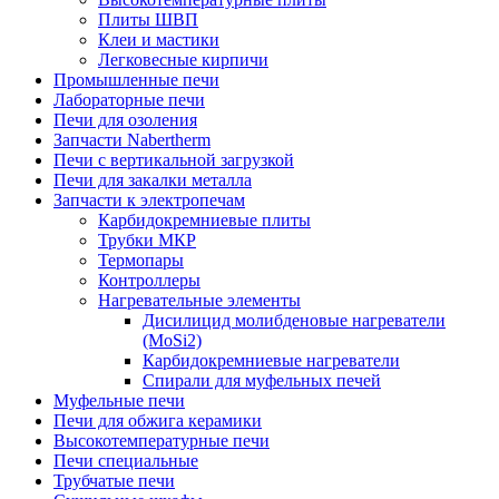
Плиты ШВП
Клеи и мастики
Легковесные кирпичи
Промышленные печи
Лабораторные печи
Печи для озоления
Запчасти Nabertherm
Печи с вертикальной загрузкой
Печи для закалки металла
Запчасти к электропечам
Карбидокремниевые плиты
Трубки МКР
Термопары
Контроллеры
Нагревательные элементы
Дисилицид молибденовые нагреватели
(MoSi2)
Карбидокремниевые нагреватели
Спирали для муфельных печей
Муфельные печи
Печи для обжига керамики
Высокотемпературные печи
Печи специальные
Трубчатые печи