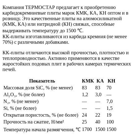
Компания ТЕРМОСТАР предлагает к приобретению
карбидокремниевые плиты марок КМК, КА, КН оптом и в
розницу. Это качественные плиты на алюмосиликатной
(КМК, КА) или нитридной (КН) связках, способные
выдерживать температуру до 1500 ℃.
КК-плиты изготавливаются из карбида кремния (не менее
70%) с различными добавками.
КК-плиты отличаются высокой прочностью, плотностью и
теплопроводностью. Активно применяются в качестве
жаростойких подовых плит в рабочих камерах термических
печей.
Показатель
КМК
КА
КН
Массовая доля SiC, % (не менее)
83
83
70
Al₂O₃, % (не более)
1,2
3,0
—
N₂, % (не менее)
—
—
7,0
Si, % (не более)
—
—
1,5
Открытая пористость, % (не более)
24
22
19
Прочность на сжатие, Н/мм²
25
40
100
1700
1500
1500
Температура начала размягчения, ℃