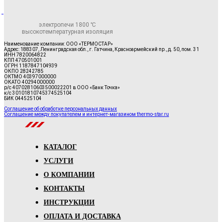
электропечи 1800 ℃
высокотемпературная изоляция
Наименование компании: ООО «ТЕРМОСТАР»
Адрес: 188307, Ленинградская обл., г. Гатчина, Красноармейский пр., д. 50, пом. 31
ИНН 7820064822
КПП 470501001
ОГРН 1187847104939
ОКПО 28242785
ОКТМО 40397000000
ОКАТО 40294000000
р/с 40702810603500022201 в ООО «Банк Точка»
к/с 30101810745374525104
БИК 044525104
Соглашение об обработке персональных данных
Соглашение между покупателем и интернет-магазином thermo-star.ru
КАТАЛОГ
УСЛУГИ
О КОМПАНИИ
КОНТАКТЫ
ИНСТРУКЦИИ
ОПЛАТА И ДОСТАВКА