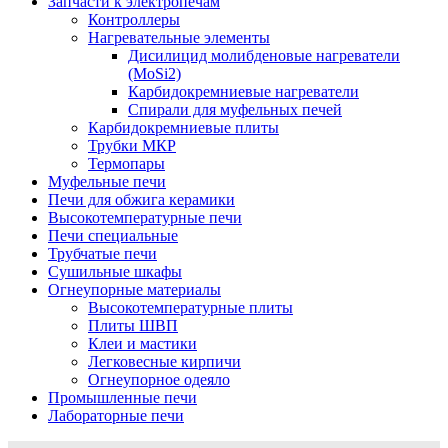
Запчасти к электропечам
Контроллеры
Нагревательные элементы
Дисилицид молибденовые нагреватели
(MoSi2)
Карбидокремниевые нагреватели
Спирали для муфельных печей
Карбидокремниевые плиты
Трубки МКР
Термопары
Муфельные печи
Печи для обжига керамики
Высокотемпературные печи
Печи специальные
Трубчатые печи
Сушильные шкафы
Огнеупорные материалы
Высокотемпературные плиты
Плиты ШВП
Клеи и мастики
Легковесные кирпичи
Огнеупорное одеяло
Промышленные печи
Лабораторные печи