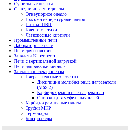
Сушильные шкафы
Огнеупорные материалы
Огнеупорное одеяло
Высокотемпературные плиты
Плиты ШВП
Клеи и мастики
Легковесные кирпичи
Промышленные печи
Лабораторные печи
Печи для озоления
Запчасти Nabertherm
Печи с вертикальной загрузкой
Печи для закалки металла
Запчасти к электропечам
Нагревательные элементы
Дисилицид молибденовые нагреватели
(MoSi2)
Карбидокремниевые нагреватели
Спирали для муфельных печей
Карбидокремниевые плиты
Трубки МКР
Термопары
Контроллеры