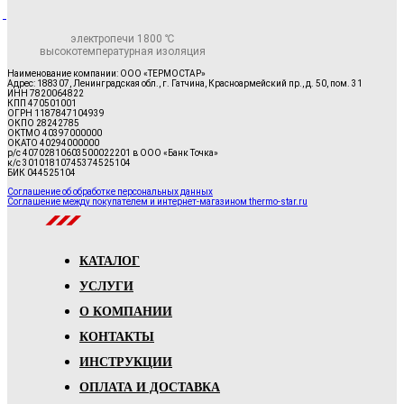
электропечи 1800 ℃
высокотемпературная изоляция
Наименование компании: ООО «ТЕРМОСТАР»
Адрес: 188307, Ленинградская обл., г. Гатчина, Красноармейский пр., д. 50, пом. 31
ИНН 7820064822
КПП 470501001
ОГРН 1187847104939
ОКПО 28242785
ОКТМО 40397000000
ОКАТО 40294000000
р/с 40702810603500022201 в ООО «Банк Точка»
к/с 30101810745374525104
БИК 044525104
Соглашение об обработке персональных данных
Соглашение между покупателем и интернет-магазином thermo-star.ru
КАТАЛОГ
УСЛУГИ
О КОМПАНИИ
КОНТАКТЫ
ИНСТРУКЦИИ
ОПЛАТА И ДОСТАВКА