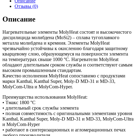
Описание
Отзывы (0)
Описание
Нагревательные элементы MolyHeat состоят и высокочистого
дисцилицида молибдена (MoSi2) – сплава тугоплавкого
металла молибдена и кремния. Элементы MolyHeat
чрезвычайно устойчивы к окислению благодаря защитному
кварцевому слою, образующемуся на поверхности элемента
на температурах свыше 1000 °С. Нагреватели MolyHeat
обладают длительным сроком службы и соответствуют самым
высоким промышленным стандартам.
Качество исполнения MolyHeat сопоставимо с продуктами
марки Kanthal, Kanthal Super, Moly-D MD-31 и MD-33,
MolyCom-Ultra и MolyCom-Hyper.
Преимущества использования MolyHeat:
• Тмакс 1800 °С
• длительный срок службы элемента
• полная совместимость с оригинальными элементами уровня
Kanthal, Kanthal Super, Moly-D MD-31 и MD-33, MolyCom-Ultra
и MolyCom-Hyper
• работают в синтеризационных и агломерационных печах
любого производителя