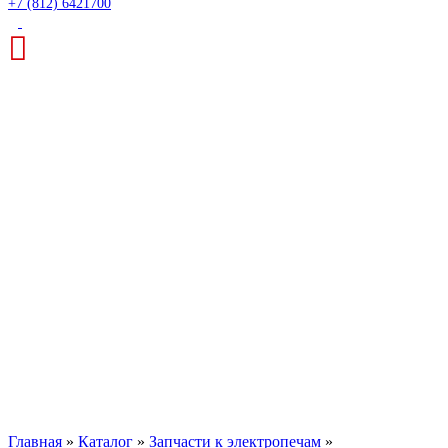
+7 (812) 6421700
Нагреватель
Nabertherm LHT 01/17
LB
Главная
»
Каталог
»
Запчасти к электропечам
»