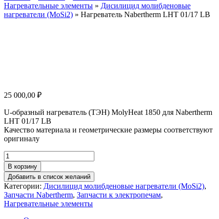
Нагревательные элементы
»
Дисилицид молибденовые
нагреватели (MoSi2)
»
Нагреватель Nabertherm LHT 01/17 LB
25 000,00
₽
U-образный нагреватель (ТЭН) MolyHeat 1850 для Nabertherm
LHT 01/17 LB
Качество материала и геометрические размеры соответствуют
оригиналу
Количество
товара
В корзину
Нагреватель
Добавить в список желаний
Nabertherm
Категории:
Дисилицид молибденовые нагреватели (MoSi2)
,
LHT
Запчасти Nabertherm
,
Запчасти к электропечам
,
01/17
Нагревательные элементы
LB