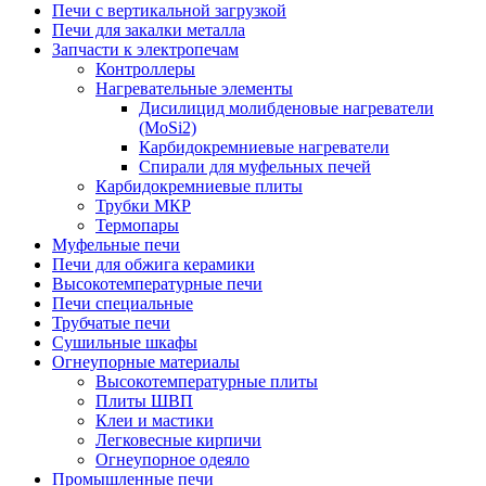
Печи с вертикальной загрузкой
Печи для закалки металла
Запчасти к электропечам
Контроллеры
Нагревательные элементы
Дисилицид молибденовые нагреватели
(MoSi2)
Карбидокремниевые нагреватели
Спирали для муфельных печей
Карбидокремниевые плиты
Трубки МКР
Термопары
Муфельные печи
Печи для обжига керамики
Высокотемпературные печи
Печи специальные
Трубчатые печи
Сушильные шкафы
Огнеупорные материалы
Высокотемпературные плиты
Плиты ШВП
Клеи и мастики
Легковесные кирпичи
Огнеупорное одеяло
Промышленные печи