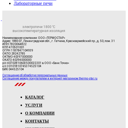
Лабораторные печи
электропечи 1800 ℃
высокотемпературная изоляция
Наименование компании: ООО «ТЕРМОСТАР»
Адрес: 188307, Ленинградская обл., г. Гатчина, Красноармейский пр., д. 50, пом. 31
ИНН 7820064822
КПП 470501001
ОГРН 1187847104939
ОКПО 28242785
ОКТМО 40397000000
ОКАТО 40294000000
р/с 40702810603500022201 в ООО «Банк Точка»
к/с 30101810745374525104
БИК 044525104
Соглашение об обработке персональных данных
Соглашение между покупателем и интернет-магазином thermo-star.ru
КАТАЛОГ
УСЛУГИ
О КОМПАНИИ
КОНТАКТЫ