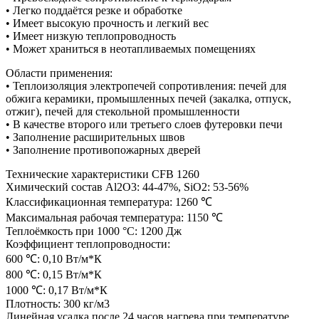
• Легко поддаётся резке и обработке
• Имеет высокую прочность и легкий вес
• Имеет низкую теплопроводность
• Может храниться в неотапливаемых помещениях
Области применения:
• Теплоизоляция электропечей сопротивления: печей для
обжига керамики, промышленных печей (закалка, отпуск,
отжиг), печей для стекольной промышленности
• В качестве второго или третьего слоев футеровки печи
• Заполнение расширительных швов
• Заполнение противопожарных дверей
Технические характеристики CFB 1260
Химический состав Al2O3: 44-47%, SiO2: 53-56%
Классификационная температура: 1260 ℃
Максимальная рабочая температура: 1150 ℃
Теплоёмкость при 1000 °С: 1200 Дж
Коэффициент теплопроводности:
600 ℃: 0,10 Вт/м*К
800 ℃: 0,15 Вт/м*К
1000 ℃: 0,17 Вт/м*К
Плотность: 300 кг/м3
Линейная усадка после 24 часов нагрева при температуре