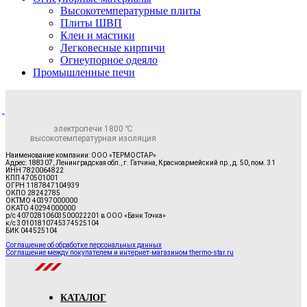
Высокотемпературные плиты
Плиты ШВП
Клеи и мастики
Легковесные кирпичи
Огнеупорное одеяло
Промышленные печи
электропечи 1800 ℃
высокотемпературная изоляция
Наименование компании: ООО «ТЕРМОСТАР»
Адрес: 188307, Ленинградская обл., г. Гатчина, Красноармейский пр., д. 50, пом. 31
ИНН 7820064822
КПП 470501001
ОГРН 1187847104939
ОКПО 28242785
ОКТМО 40397000000
ОКАТО 40294000000
р/с 40702810603500022201 в ООО «Банк Точка»
к/с 30101810745374525104
БИК 044525104
Соглашение об обработке персональных данных
Соглашение между покупателем и интернет-магазином thermo-star.ru
КАТАЛОГ