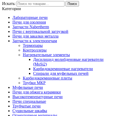
Искать:
Поиск
Категории
Лабораторные печи
Печи для озоления
Запчасти Nabertherm
Печи с вертикальной загрузкой
Печи для закалки металла
Запчасти к электропечам
Термопары
Контроллеры
Нагревательные элементы
Дисилицид молибденовые нагреватели
(MoSi2)
Карбидокремниевые нагреватели
Спирали для муфельных печей
Карбидокремниевые плиты
Трубки МКР
Муфельные печи
Печи для обжига керамики
Высокотемпературные печи
Печи специальные
Трубчатые печи
Сушильные шкафы
Огнеупорные материалы