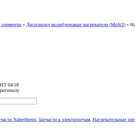
ель Nabertherm 
 элементы
»
Дисилицид молибденовые нагреватели (MoSi2)
»
На
LHT 04/18
оригиналу
пчасти Nabertherm
,
Запчасти к электропечам
,
Нагревательные эл