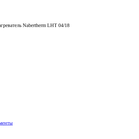
LHT 04/18
греватель Nabertherm LHT 04/18
ементы