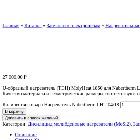
Нагреват
Главная
»
Каталог
»
Запчасти к электропечам
»
Нагревательные
27 000,00
₽
U-образный нагреватель (ТЭН) MolyHeat 1850 для Nabertherm 
Качество материала и геометрические размеры соответствуют 
Количество товара Нагреватель Nabertherm LHT 04/18
В корзину
Добавить в список желаний
Категории:
Дисилицид молибденовые нагреватели (MoSi2)
,
За
Описание