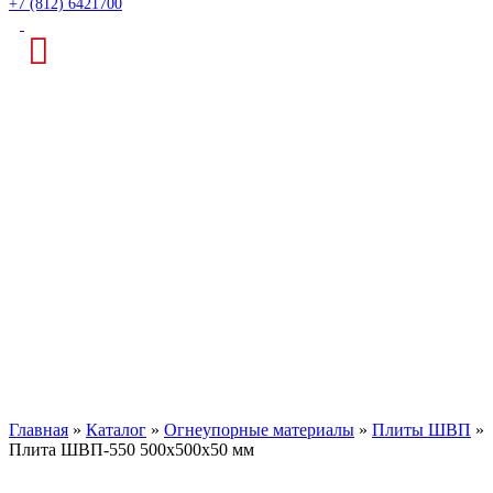
+7 (812) 6421700
Плита ШВП-550
500х500х50 мм
Главная
»
Каталог
»
Огнеупорные материалы
»
Плиты ШВП
»
Плита ШВП-550 500х500х50 мм