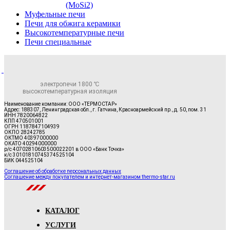
(MoSi2)
Муфельные печи
Печи для обжига керамики
Высокотемпературные печи
Печи специальные
электропечи 1800 ℃
высокотемпературная изоляция
Наименование компании: ООО «ТЕРМОСТАР»
Адрес: 188307, Ленинградская обл., г. Гатчина, Красноармейский пр., д. 50, пом. 31
ИНН 7820064822
КПП 470501001
ОГРН 1187847104939
ОКПО 28242785
ОКТМО 40397000000
ОКАТО 40294000000
р/с 40702810603500022201 в ООО «Банк Точка»
к/с 30101810745374525104
БИК 044525104
Соглашение об обработке персональных данных
Соглашение между покупателем и интернет-магазином thermo-star.ru
КАТАЛОГ
УСЛУГИ