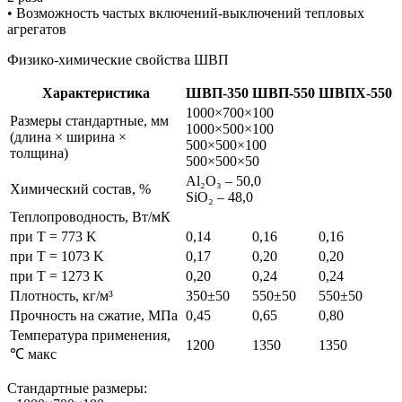
• Возможность частых включений-выключений тепловых
агрегатов
Физико-химические свойства ШВП
Характеристика
ШВП-350
ШВП-550
ШВПХ-550
1000×700×100
Размеры стандартные, мм
1000×500×100
(длина × ширина ×
500×500×100
толщина)
500×500×50
Al₂O₃ – 50,0
Химический состав, %
SiO₂ – 48,0
Теплопроводность, Вт/мК
при T = 773 K
0,14
0,16
0,16
при T = 1073 K
0,17
0,20
0,20
при T = 1273 K
0,20
0,24
0,24
Плотность, кг/м³
350±50
550±50
550±50
Прочность на сжатие, МПа
0,45
0,65
0,80
Температура применения,
1200
1350
1350
℃ макс
Стандартные размеры: