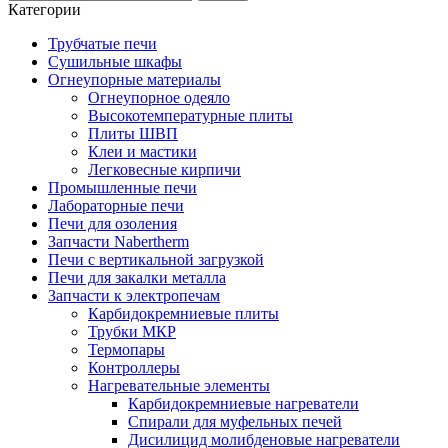
Категории
Трубчатые печи
Сушильные шкафы
Огнеупорные материалы
Огнеупорное одеяло
Высокотемпературные плиты
Плиты ШВП
Клеи и мастики
Легковесные кирпичи
Промышленные печи
Лабораторные печи
Печи для озоления
Запчасти Nabertherm
Печи с вертикальной загрузкой
Печи для закалки металла
Запчасти к электропечам
Карбидокремниевые плиты
Трубки МКР
Термопары
Контроллеры
Нагревательные элементы
Карбидокремниевые нагреватели
Спирали для муфельных печей
Дисилицид молибденовые нагреватели